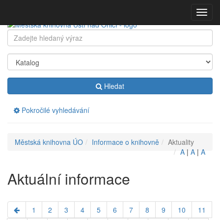
Přeskočit
Zobraz
navigaci
menu
Klávesové
Hledat:
zkratky
na
tomto
webu
-
Hledat
rozšířené
Pokročilé vyhledávání
Drobečková
Městská knihovna ÚO
Informace o knihovně
Aktuality
navigace
A
|
A
|
A
Aktuální informace
1
2
3
4
5
6
7
8
9
10
11