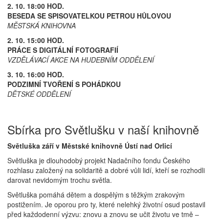
2. 10. 18:00 HOD.
BESEDA SE SPISOVATELKOU PETROU HŮLOVOU
MĚSTSKÁ KNIHOVNA
2. 10. 15:00 HOD.
PRÁCE S DIGITÁLNÍ FOTOGRAFIÍ
VZDĚLÁVACÍ AKCE NA HUDEBNÍM ODDĚLENÍ
3. 10. 16:00 HOD.
PODZIMNÍ TVOŘENÍ S POHÁDKOU
DĚTSKÉ ODDĚLENÍ
Sbírka pro Světlušku v naší knihovně
Světluška září v Městské knihovně Ústí nad Orlicí
Světluška je dlouhodobý projekt Nadačního fondu Českého
rozhlasu založený na solidaritě a dobré vůli lidí, kteří se rozhodli
darovat nevidomým trochu světla.
Světluška pomáhá dětem a dospělým s těžkým zrakovým
postižením. Je oporou pro ty, které nelehký životní osud postavil
před každodenní výzvu: znovu a znovu se učit životu ve tmě –