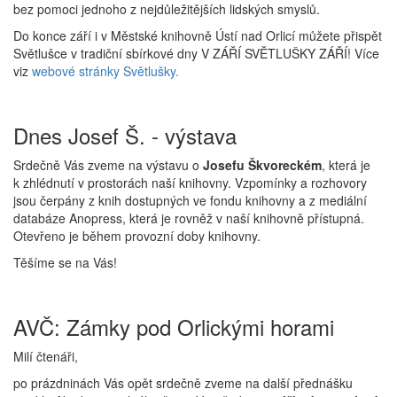
bez pomoci jednoho z nejdůležitějších lidských smyslů.
Do konce září i v Městské knihovně Ústí nad Orlicí můžete přispět
Světlušce v tradiční sbírkové dny V ZÁŘÍ SVĚTLUŠKY ZÁŘÍ! Více
viz
webové stránky Světlušky.
Dnes Josef Š. - výstava
Srdečně Vás zveme na výstavu o
Josefu Škvoreckém
, která je
k zhlédnutí v prostorách naší knihovny. Vzpomínky a rozhovory
jsou čerpány z knih dostupných ve fondu knihovny a z mediální
databáze Anopress, která je rovněž v naší knihovně přístupná.
Otevřeno je během provozní doby knihovny.
Těšíme se na Vás!
AVČ: Zámky pod Orlickými horami
Milí čtenáři,
po prázdninách Vás opět srdečně zveme na další přednášku