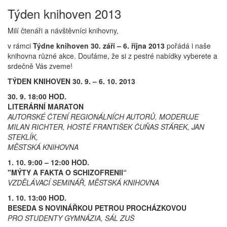
Týden knihoven 2013
Milí čtenáři a návštěvníci knihovny,
v rámci
Týdne knihoven 30. září – 6. října 2013
pořádá i naše
knihovna různé akce. Doufáme, že si z pestré nabídky vyberete a
srdečně Vás zveme!
TÝDEN KNIHOVEN 30. 9. – 6. 10. 2013
30. 9. 18:00 HOD.
LITERÁRNÍ MARATON
AUTORSKÉ ČTENÍ REGIONÁLNÍCH AUTORŮ, MODERUJE
MILAN RICHTER, HOSTÉ FRANTIŠEK ČUŇAS STÁREK, JAN
STEKLÍK,
MĚSTSKÁ KNIHOVNA
1. 10. 9:00 – 12:00 HOD.
"MÝTY A FAKTA O SCHIZOFRENII“
VZDĚLÁVACÍ SEMINÁŘ, MĚSTSKÁ KNIHOVNA
1. 10. 13:00 HOD.
BESEDA S NOVINÁŘKOU PETROU PROCHÁZKOVOU
PRO STUDENTY GYMNÁZIA, SÁL ZUŠ