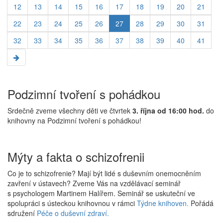
12
13
14
15
16
17
18
19
20
21
22
23
24
25
26
27
28
29
30
31
32
33
34
35
36
37
38
39
40
41
Podzimní tvoření s pohádkou
Srdečně zveme všechny děti ve čtvrtek
3. října od 16:00 hod.
do
knihovny na Podzimní tvoření s pohádkou!
Mýty a fakta o schizofrenii
Co je to schizofrenie? Mají být lidé s duševním onemocněním
zavření v ústavech? Zveme Vás na vzdělávací seminář
s psychologem Martinem Halířem. Seminář se uskuteční ve
spolupráci s ústeckou knihovnou v rámci
Týdne knihoven.
Pořádá
sdružení
Péče o duševní zdraví.