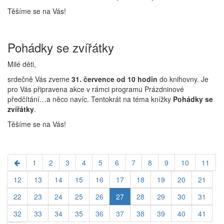
Těšíme se na Vás!
Pohádky se zvířátky
Milé děti,
srdečně Vás zveme
31. července od 10 hodin
do knihovny. Je
pro Vás připravena akce v rámci programu Prázdninové
předčítání…a něco navíc. Tentokrát na téma knížky
Pohádky se
zvířátky
.
Těšíme se na Vás!
1
2
3
4
5
6
7
8
9
10
11
12
13
14
15
16
17
18
19
20
21
22
23
24
25
26
27
28
29
30
31
32
33
34
35
36
37
38
39
40
41