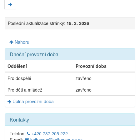
Poslední aktualizace stránky:
18. 2. 2026
Nahoru
Dnešní provozní doba
Oddělení
Provozní doba
Dnešní
Pro dospělé
zavřeno
provozní
doba
Pro děti a mládež
zavřeno
Úplná provozní doba
Kontakty
Telefon:
+420 737 205 222
E-mail:
knihovna@knihovna-uo.cz