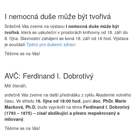
I nemocná duše může být tvořivá
Srdečně Vás zveme na výstavu
I nemocná duše může být
tvořivá
, která se uskuteční v prostorách knihovny od 18. září do
8. října. Slavnostní zahájení se koná 18. září od 16 hod. Výstava
je součástí
Týdnů pro duševní zdraví.
Těšíme se na Vás!
AVČ: Ferdinand I. Dobrotivý
Milí čtenáři,
srdečně Vás zveme na další přednášku z cyklu Akademie volného
času. Ve středu
16. října od 18:00 hod.
paní
doc. PhDr. Marie
Macková, Ph.D.
bude vyprávět na téma
Ferdinand I. Dobrotivý
(1793 – 1875) – císař abdikující a přesto respektovaný a
milovaný
.
Těšíme se na Vás!