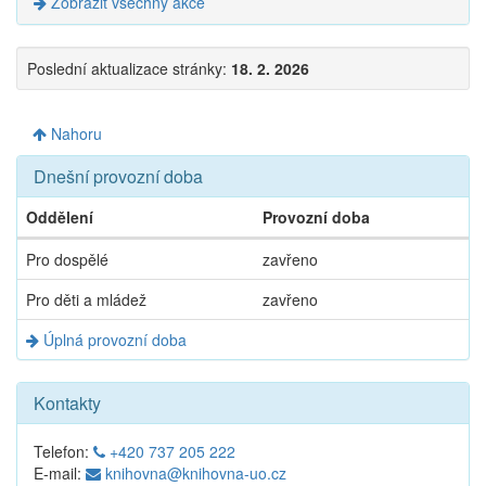
Zobrazit všechny akce
Poslední aktualizace stránky:
18. 2. 2026
Nahoru
Dnešní provozní doba
Oddělení
Provozní doba
Dnešní
Pro dospělé
zavřeno
provozní
doba
Pro děti a mládež
zavřeno
Úplná provozní doba
Kontakty
Telefon:
+420 737 205 222
E-mail:
knihovna@knihovna-uo.cz