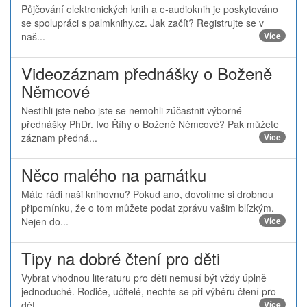
Půjčování elektronických knih a e-audioknih je poskytováno
se spolupráci s palmknihy.cz. Jak začít? Registrujte se v
naš...
Více
Videozáznam přednášky o Boženě
Němcové
Nestihli jste nebo jste se nemohli zúčastnit výborné
přednášky PhDr. Ivo Říhy o Boženě Němcové? Pak můžete
záznam předná...
Více
Něco malého na památku
Máte rádi naši knihovnu? Pokud ano, dovolíme si drobnou
připomínku, že o tom můžete podat zprávu vašim blízkým.
Nejen do...
Více
Tipy na dobré čtení pro děti
Vybrat vhodnou literaturu pro děti nemusí být vždy úplně
jednoduché. Rodiče, učitelé, nechte se při výběru čtení pro
dět...
Více