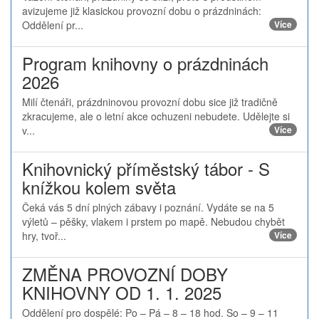
avizujeme již klasickou provozní dobu o prázdninách:
Oddělení pr...
Více
Program knihovny o prázdninách
2026
Milí čtenáři, prázdninovou provozní dobu sice již tradičně
zkracujeme, ale o letní akce ochuzeni nebudete. Udělejte si
v...
Více
Knihovnický příměstský tábor - S
knížkou kolem světa
Čeká vás 5 dní plných zábavy i poznání. Vydáte se na 5
výletů – pěšky, vlakem i prstem po mapě. Nebudou chybět
hry, tvoř...
Více
ZMĚNA PROVOZNÍ DOBY
KNIHOVNY OD 1. 1. 2025
Oddělení pro dospělé: Po – Pá – 8 – 18 hod. So – 9 – 11