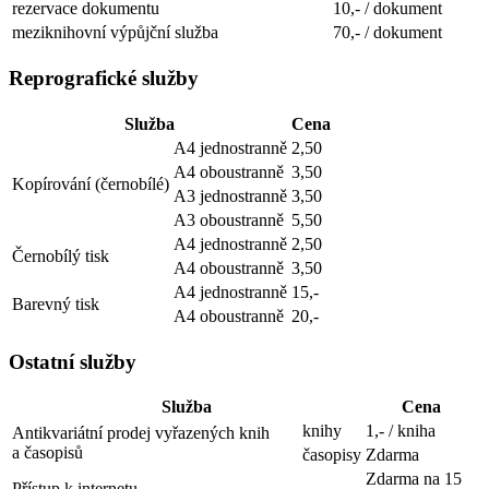
rezervace dokumentu
10,- / dokument
meziknihovní výpůjční služba
70,- / dokument
Reprografické služby
Služba
Cena
A4 jednostranně
2,50
A4 oboustranně
3,50
Kopírování (černobílé)
A3 jednostranně
3,50
A3 oboustranně
5,50
A4 jednostranně
2,50
Černobílý tisk
A4 oboustranně
3,50
A4 jednostranně
15,-
Barevný tisk
A4 oboustranně
20,-
Ostatní služby
Služba
Cena
knihy
1,- / kniha
Antikvariátní prodej vyřazených knih
a časopisů
časopisy
Zdarma
Zdarma na 15
Přístup k internetu