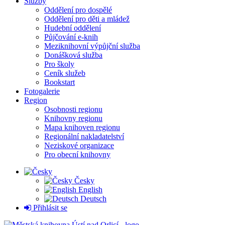
Služby
Oddělení pro dospělé
Oddělení pro děti a mládež
Hudební oddělení
Půjčování e-knih
Meziknihovní výpůjční služba
Donášková služba
Pro školy
Ceník služeb
Bookstart
Fotogalerie
Region
Osobnosti regionu
Knihovny regionu
Mapa knihoven regionu
Regionální nakladatelství
Neziskové organizace
Pro obecní knihovny
Česky
English
Deutsch
Přihlásit se