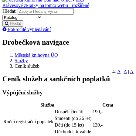
Klávesové zkratky na tomto webu - rozšířené
Hledat:
Hledat
Pokročilé vyhledávání
Drobečková navigace
Městská knihovna ÚO
Služby
Ceník služeb
A
|
A
|
A
Ceník služeb a sankčních poplatků
Výpůjční služby
Služba
Cena
Dospělí čtenáři
190,-
Studenti (do 26 let)
Roční registrační poplatek
Děti (do 15 let)
130,-
Důchodci, invalidé