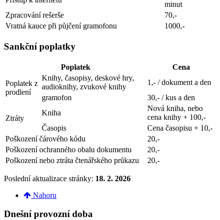
minut
Zpracování rešerše
70,-
Vratná kauce při půjčení gramofonu
1000,-
Sankční poplatky
Poplatek
Cena
Knihy, časopisy, deskové hry,
1,- / dokument a den
Poplatek z
audioknihy, zvukové knihy
prodlení
gramofon
30,- / kus a den
Nová kniha, nebo
Kniha
cena knihy + 100,-
Ztráty
Časopis
Cena časopisu + 10,-
Poškození čárového kódu
20,-
Poškození ochranného obalu dokumentu
20,-
Poškození nebo ztráta čtenářského průkazu
20,-
Poslední aktualizace stránky:
18. 2. 2026
Nahoru
Dnešní provozní doba