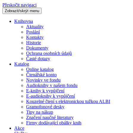
Přeskočit navigaci
Zobrazit/skrýt menu
Knihovna
Aktuality
Poslání
Kontakty
Historie
Dokumenty
Ochrana osobních údajů
Časté dotazy
Katalog
Online katalog
Čtenářské konto
Novinky ve fondu
Audioknihy v našem fondu
E-knihy k vypůjčení
E-audioknihy k vypůjčení
Kouzelné čtení s elektronickou tužkou ALBI
Gramofonové desky
Tipy na nákup
Značení naučné literatury
Firmy dodávající obálky knih
Akce