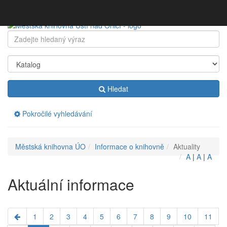
Přeskočit
navigaci
Klávesové
Hledat:
zkratky
na
tomto
webu
-
Hledat
rozšířené
Pokročilé vyhledávání
Drobečková
Městská knihovna ÚO
Informace o knihovně
Aktuality
navigace
A
|
A
|
A
Aktuální informace
1
2
3
4
5
6
7
8
9
10
11