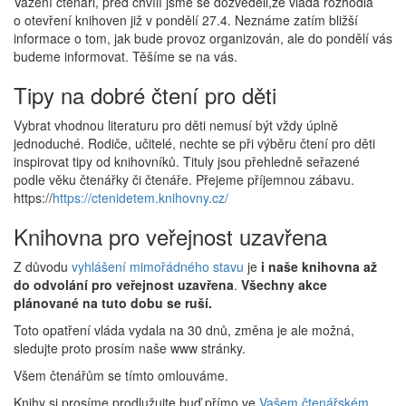
Vážení čtenáři, před chvílí jsme se dozvěděli,že vláda rozhodla
o otevření knihoven již v pondělí 27.4. Neznáme zatím bližší
informace o tom, jak bude provoz organizován, ale do pondělí vás
budeme informovat. Těšíme se na vás.
Tipy na dobré čtení pro děti
Vybrat vhodnou literaturu pro děti nemusí být vždy úplně
jednoduché. Rodiče, učitelé, nechte se při výběru čtení pro děti
inspirovat tipy od knihovníků. Tituly jsou přehledně seřazené
podle věku čtenářky či čtenáře. Přejeme příjemnou zábavu.
https://
https://ctenidetem.knihovny.cz/
Knihovna pro veřejnost uzavřena
Z důvodu
vyhlášení mimořádného stavu
je
i naše knihovna až
do odvolání pro veřejnost uzavřena
.
Všechny akce
plánované na tuto dobu se ruší.
Toto opatření vláda vydala na 30 dnů, změna je ale možná,
sledujte proto prosím naše www stránky.
Všem čtenářům se tímto omlouváme.
Knihy si prosíme prodlužujte buď přímo ve
Vašem čtenářském