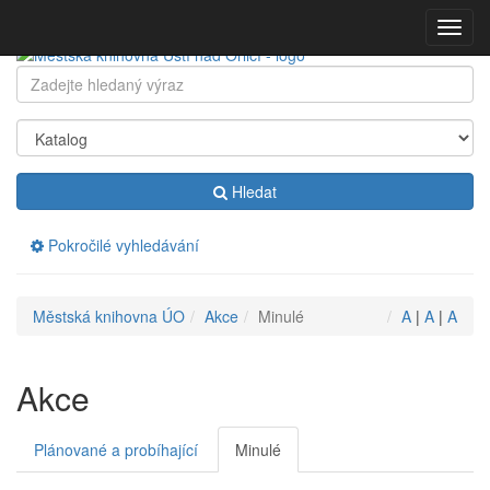
Přeskočit
Zobraz
navigaci
menu
Klávesové
Hledat:
zkratky
na
tomto
webu
-
Hledat
rozšířené
Pokročilé vyhledávání
Drobečková
Městská knihovna ÚO
Akce
Minulé
A
|
A
|
A
navigace
Akce
Plánované a probíhající
Minulé