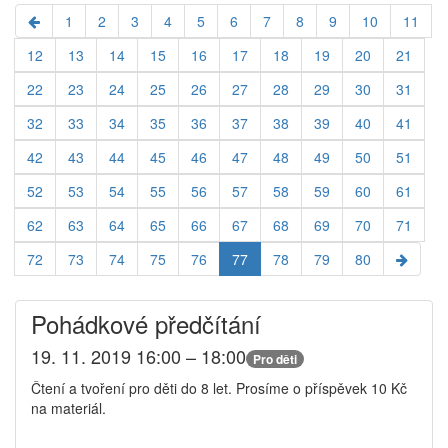
1
2
3
4
5
6
7
8
9
10
11
12
13
14
15
16
17
18
19
20
21
22
23
24
25
26
27
28
29
30
31
32
33
34
35
36
37
38
39
40
41
42
43
44
45
46
47
48
49
50
51
52
53
54
55
56
57
58
59
60
61
62
63
64
65
66
67
68
69
70
71
72
73
74
75
76
77
78
79
80
Pohádkové předčítání
19. 11. 2019 16:00 – 18:00
Pro děti
Čtení a tvoření pro děti do 8 let. Prosíme o příspěvek 10 Kč
na materiál.