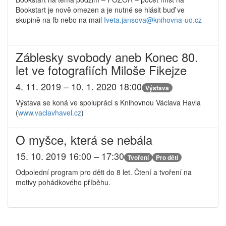
Bookstart je nově omezen a je nutné se hlásit buď ve
skupině na fb nebo na mail
Iveta.jansova@
knihovna-uo.cz
Záblesky svobody aneb Konec 80.
let ve fotografiích Miloše Fikejze
4. 11. 2019 – 10. 1. 2020 18:00
Výstava
Výstava se koná ve spolupráci s Knihovnou Václava Havla
(
www.vaclavhavel.cz
)
O myšce, která se nebála
15. 10. 2019 16:00 – 17:30
Tvoření
Pro děti
Odpolední program pro děti do 8 let. Čtení a tvoření na
motivy pohádkového příběhu.