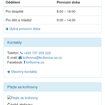
Oddělení
Provozní doba
Dnešní
Pro dospělé
8:00 – 18:00
provozní
doba
Pro děti a mládež
9:00 – 14:00
Úplná provozní doba
Kontakty
Telefon:
+420 737 205 222
E-mail:
knihovna@knihovna-uo.cz
Facebook:
knihovna.uo
Všechny kontakty
Ptejte se knihovny
Časté dotazy: