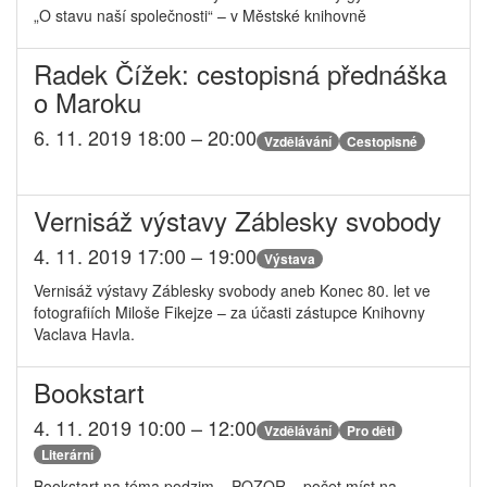
„O stavu naší společnosti“ – v Městské knihovně
Radek Čížek: cestopisná přednáška
o Maroku
6. 11. 2019 18:00 – 20:00
Vzdělávání
Cestopisné
Vernisáž výstavy Záblesky svobody
4. 11. 2019 17:00 – 19:00
Výstava
Vernisáž výstavy Záblesky svobody aneb Konec 80. let ve
fotografiích Miloše Fikejze – za účasti zástupce Knihovny
Vaclava Havla.
Bookstart
4. 11. 2019 10:00 – 12:00
Vzdělávání
Pro děti
Literární
Bookstart na téma podzim – POZOR – počet míst na