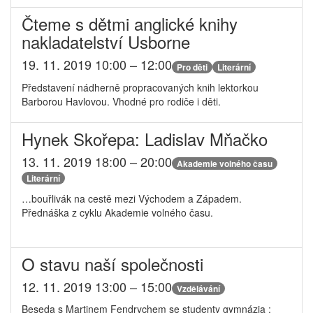
Čteme s dětmi anglické knihy
nakladatelství Usborne
19. 11. 2019 10:00 – 12:00
Pro děti
Literární
Představení nádherně propracovaných knih lektorkou
Barborou Havlovou. Vhodné pro rodiče i děti.
Hynek Skořepa: Ladislav Mňačko
13. 11. 2019 18:00 – 20:00
Akademie volného času
Literární
…bouřlivák na cestě mezi Východem a Západem.
Přednáška z cyklu Akademie volného času.
O stavu naší společnosti
12. 11. 2019 13:00 – 15:00
Vzdělávání
Beseda s Martinem Fendrychem se studenty gymnázia :