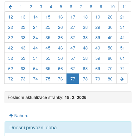
1
2
3
4
5
6
7
8
9
10
11
12
13
14
15
16
17
18
19
20
21
22
23
24
25
26
27
28
29
30
31
32
33
34
35
36
37
38
39
40
41
42
43
44
45
46
47
48
49
50
51
52
53
54
55
56
57
58
59
60
61
62
63
64
65
66
67
68
69
70
71
72
73
74
75
76
77
78
79
80
Poslední aktualizace stránky:
18. 2. 2026
Nahoru
Dnešní provozní doba