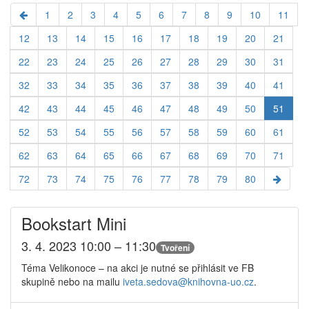
1
2
3
4
5
6
7
8
9
10
11
12
13
14
15
16
17
18
19
20
21
22
23
24
25
26
27
28
29
30
31
32
33
34
35
36
37
38
39
40
41
42
43
44
45
46
47
48
49
50
51
52
53
54
55
56
57
58
59
60
61
62
63
64
65
66
67
68
69
70
71
72
73
74
75
76
77
78
79
80
Bookstart Mini
3. 4. 2023 10:00 – 11:30
Tvoření
Téma Velikonoce – na akci je nutné se přihlásit ve FB
skupině nebo na mailu
iveta.sedova@
knihovna-uo.cz
.