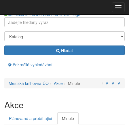
Přeskočit
Zobraz
navigaci
menu
Klávesové
Hledat:
zkratky
na
tomto
webu
-
Hledat
rozšířené
Pokročilé vyhledávání
Drobečková
Městská knihovna ÚO
Akce
Minulé
A
|
A
|
A
navigace
Akce
Plánované a probíhající
Minulé