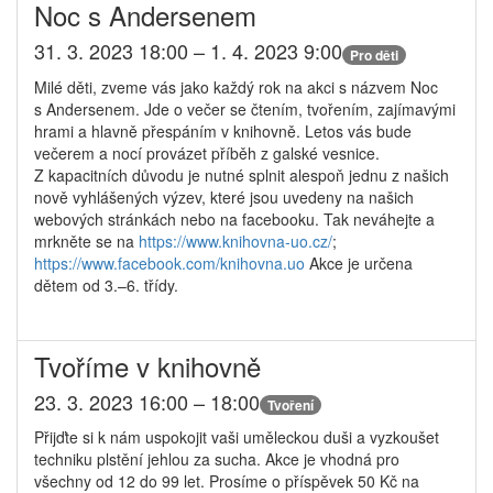
Noc s Andersenem
31. 3. 2023 18:00 – 1. 4. 2023 9:00
Pro děti
Milé děti, zveme vás jako každý rok na akci s názvem Noc
s Andersenem. Jde o večer se čtením, tvořením, zajímavými
hrami a hlavně přespáním v knihovně. Letos vás bude
večerem a nocí provázet příběh z galské vesnice.
Z kapacitních důvodu je nutné splnit alespoň jednu z našich
nově vyhlášených výzev, které jsou uvedeny na našich
webových stránkách nebo na facebooku. Tak neváhejte a
mrkněte se na
https://www.knihovna-uo.cz/
;
https://www.facebook.com/knihovna.uo
Akce je určena
dětem od 3.–6. třídy.
Tvoříme v knihovně
23. 3. 2023 16:00 – 18:00
Tvoření
Přijďte si k nám uspokojit vaši uměleckou duši a vyzkoušet
techniku plstění jehlou za sucha. Akce je vhodná pro
všechny od 12 do 99 let. Prosíme o příspěvek 50 Kč na