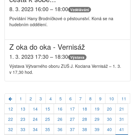
8. 3. 2023 16:00 – 18:00
Vzdělávání
Povídání Hany Brodníčkové o pěstounství. Koná se na
hudebním oddělení.
Z oka do oka - Vernisáž
1. 3. 2023 17:30 – 18:30
Výstava
Výstava Výtvarného oboru ZUŠ J. Kociana Vernisáž – 1. 3.
v 17,30 hod.
1
2
3
4
5
6
7
8
9
10
11
12
13
14
15
16
17
18
19
20
21
22
23
24
25
26
27
28
29
30
31
32
33
34
35
36
37
38
39
40
41