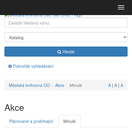
Přeskočit
Zobraz
navigaci
menu
Klávesové
Hledat:
zkratky
na
tomto
webu
-
Hledat
rozšířené
Pokročilé vyhledávání
Drobečková
Městská knihovna ÚO
Akce
Minulé
A
|
A
|
A
navigace
Akce
Plánované a probíhající
Minulé