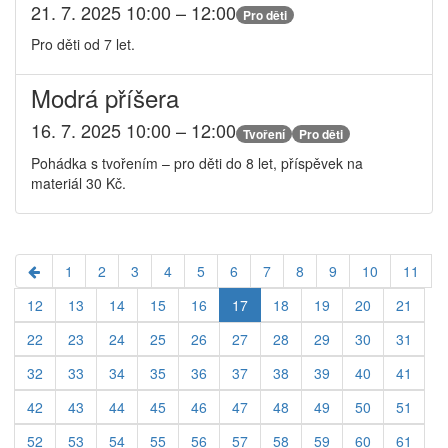
21. 7. 2025 10:00 – 12:00
Pro děti
Pro děti od 7 let.
Modrá příšera
16. 7. 2025 10:00 – 12:00
Tvoření
Pro děti
Pohádka s tvořením – pro děti do 8 let, příspěvek na
materiál 30 Kč.
1
2
3
4
5
6
7
8
9
10
11
12
13
14
15
16
17
18
19
20
21
22
23
24
25
26
27
28
29
30
31
32
33
34
35
36
37
38
39
40
41
42
43
44
45
46
47
48
49
50
51
52
53
54
55
56
57
58
59
60
61