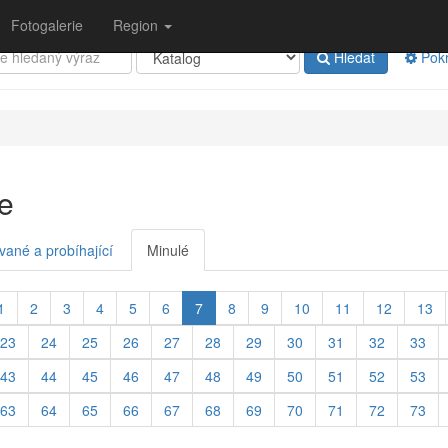
Fotogalerie
Region
Hledat
Pokr
e
vané a probíhající
Minulé
1
2
3
4
5
6
7
8
9
10
11
12
13
23
24
25
26
27
28
29
30
31
32
33
43
44
45
46
47
48
49
50
51
52
53
63
64
65
66
67
68
69
70
71
72
73