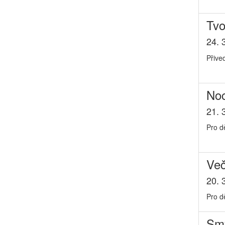
Tvo
24. 
Přive
No
21. 
Pro d
Več
20. 
Pro dě
Smy