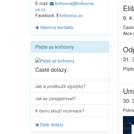
E-mail:
knihovna@knihovna-
Eli
uo.cz
Facebook:
knihovna.uo
9. 4
Všechny kontakty
Často
Akce 
Ptejte se knihovny
Odp
31. 
Časté dotazy:
Přijďt
Jak si prodloužit výpůjčky?
Umě
Jak se zaregistrovat?
30. 
Pokra
K čemu slouží rezervace?
Další dotazy