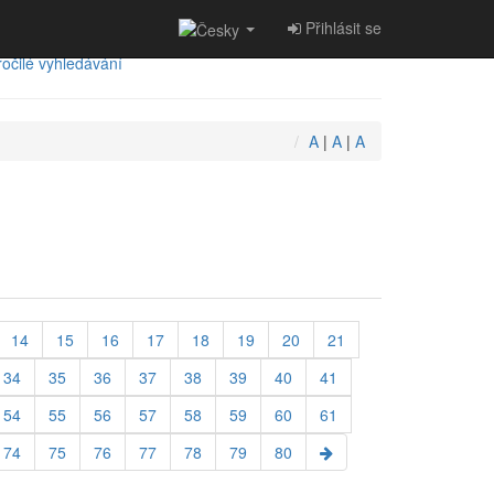
Přihlásit se
očilé vyhledávání
A
|
A
|
A
14
15
16
17
18
19
20
21
34
35
36
37
38
39
40
41
54
55
56
57
58
59
60
61
74
75
76
77
78
79
80