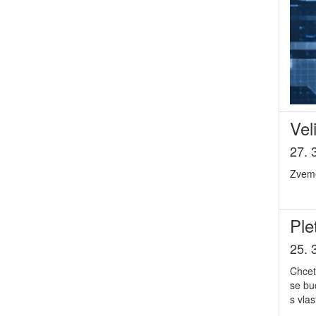
Vel
27. 
Zveme 
Ple
25. 
Chcet
se bu
s vla