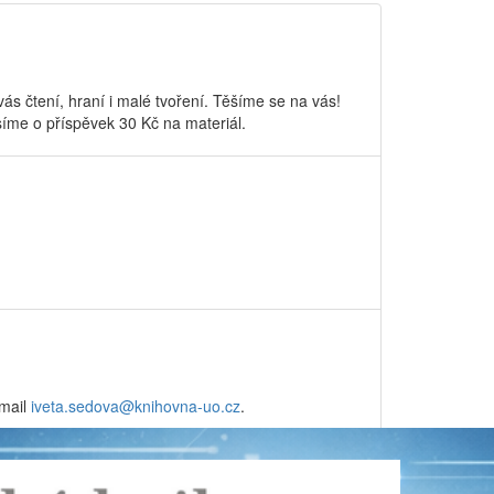
s čtení, hraní i malé tvoření. Těšíme se na vás!
síme o příspěvek 30 Kč na materiál.
 mail
iveta.sedova@
knihovna-uo.cz
.