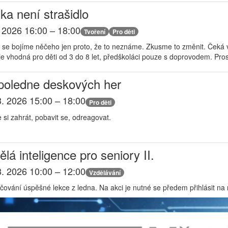
ška není strašidlo
. 2026 16:00 – 18:00
Tvoření
Pro děti
 se bojíme něčeho jen proto, že to neznáme. Zkusme to změnit. Čeká vá
je vhodná pro děti od 3 do 8 let, předškoláci pouze s doprovodem. Pro
oledne deskových her
3. 2026 15:00 – 18:00
Pro děti
e si zahrát, pobavit se, odreagovat.
lá inteligence pro seniory II.
3. 2026 10:00 – 12:00
Vzdělávání
čování úspěšné lekce z ledna. Na akci je nutné se předem přihlásit na