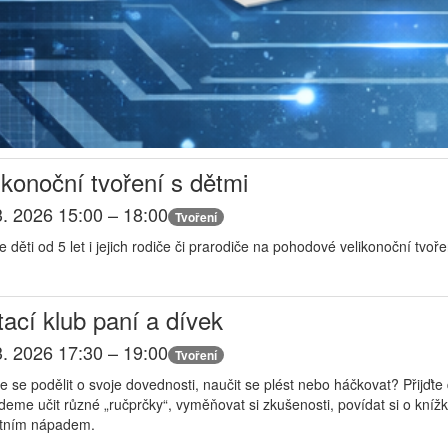
ikonoční tvoření s dětmi
3. 2026 15:00 – 18:00
Tvoření
děti od 5 let i jejich rodiče či prarodiče na pohodové velikonoční tvoře
tací klub paní a dívek
3. 2026 17:30 – 19:00
Tvoření
e se podělit o svoje dovednosti, naučit se plést nebo háčkovat? Přijďt
deme učit různé „ručprčky“, vyměňovat si zkušenosti, povídat si o kníž
stním nápadem.