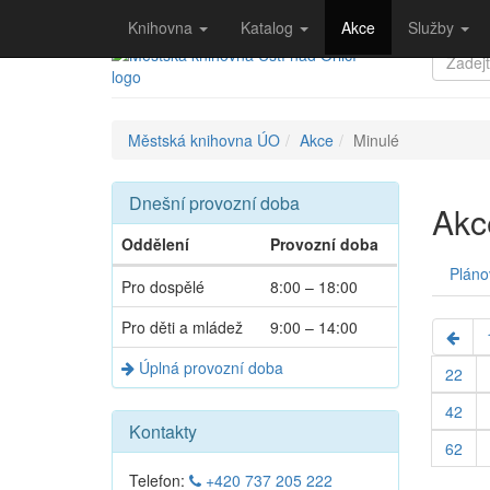
Přeskočit
Knihovna
Katalog
Akce
Služby
navigaci
Klávesové
Hledat:
zkratky
na
tomto
Drobečková
Městská knihovna ÚO
Akce
Minulé
webu
navigace
-
rozšířené
Dnešní provozní doba
Akc
Oddělení
Provozní doba
Pláno
Dnešní
Pro dospělé
8:00 – 18:00
provozní
doba
Pro děti a mládež
9:00 – 14:00
Úplná provozní doba
22
42
Kontakty
62
Telefon:
+420 737 205 222