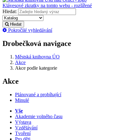
Klávesové zkratky na tomto webu - rozšířené
Hledat:
Hledat
Pokročilé vyhledávání
Drobečková navigace
Městská knihovna ÚO
Akce
Akce podle kategorie
Akce
Plánované a probíhající
Minulé
Vše
Akademie volného času
Výstava
Vzdělávání
Tvoření
Pro děti