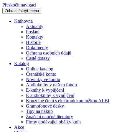
Přeskočit navigaci
Zobrazit/skrýt menu
Knihovna
Aktuality
Poslání
Kontakty
Historie
Dokumenty
Ochrana osobních údajů
Časté dotazy
Katalog
Online katalog
Čtenářské konto
Novinky ve fondu
Audioknihy v našem fondu
E-knihy k vypůjčení
E-audioknihy k vypůjčení
Kouzelné čtení s elektronickou tužkou ALBI
Gramofonové desky
Tipy na nákup
Značení naučné literatury
Firmy dodávající obálky knih
Akce