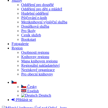
Služby
Oddělení pro dospělé
Oddělení pro děti a mládež
Hudební oddělení
Půjčování e-knih
Meziknihovní výpůjční služba
Donášková služba
Pro školy
Ceník služeb
Bookstart
Fotogalerie
Region
Osobnosti regionu
Knihovny regionu
Mapa knihoven regionu
Regionální nakladatelství
Neziskové organizace
Pro obecní knihovny
Česky
English
Deutsch
Přihlásit se