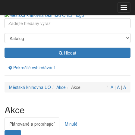
Přeskočit
Zobraz
navigaci
menu
Klávesové
Hledat:
zkratky
na
tomto
webu
-
Hledat
rozšířené
Pokročilé vyhledávání
Drobečková
Městská knihovna ÚO
Akce
Akce
A
|
A
|
A
navigace
Akce
Plánované a probíhající
Minulé