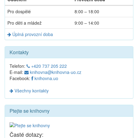
Dnešní
Pro dospělé
8:00 – 18:00
provozní
doba
Pro děti a mládež
9:00 – 14:00
Úplná provozní doba
Kontakty
Telefon:
+420 737 205 222
E-mail:
knihovna@knihovna-uo.cz
Facebook:
knihovna.uo
Všechny kontakty
Ptejte se knihovny
Časté dotazy: