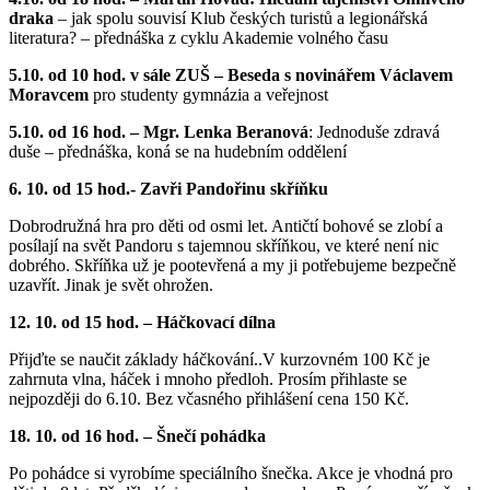
draka
– jak spolu souvisí Klub českých turistů a legionářská
literatura? – přednáška z cyklu Akademie volného času
5.10. od 10 hod. v sále ZUŠ – Beseda s novinářem Václavem
Moravcem
pro studenty gymnázia a veřejnost
5.10. od 16 hod. – Mgr. Lenka Beranová
: Jednoduše zdravá
duše – přednáška, koná se na hudebním oddělení
6. 10. od 15 hod.- Zavři Pandořinu skříňku
Dobrodružná hra pro děti od osmi let. Antičtí bohové se zlobí a
posílají na svět Pandoru s tajemnou skříňkou, ve které není nic
dobrého. Skříňka už je pootevřená a my ji potřebujeme bezpečně
uzavřít. Jinak je svět ohrožen.
12. 10. od 15 hod. – Háčkovací dílna
Přijďte se naučit základy háčkování..V kur­zovném 100 Kč je
zahrnuta vlna, háček i mnoho předloh. Prosím přihlaste se
nejpozději do 6.10. Bez včasného přihlášení cena 150 Kč.
18. 10. od 16 hod. – Šnečí pohádka
Po pohádce si vyrobíme speciálního šnečka. Akce je vhodná pro