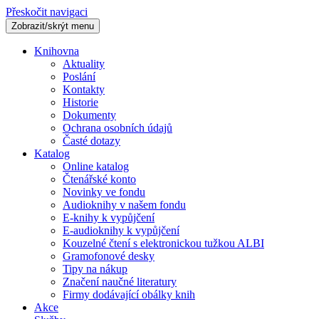
Přeskočit navigaci
Zobrazit/skrýt menu
Knihovna
Aktuality
Poslání
Kontakty
Historie
Dokumenty
Ochrana osobních údajů
Časté dotazy
Katalog
Online katalog
Čtenářské konto
Novinky ve fondu
Audioknihy v našem fondu
E-knihy k vypůjčení
E-audioknihy k vypůjčení
Kouzelné čtení s elektronickou tužkou ALBI
Gramofonové desky
Tipy na nákup
Značení naučné literatury
Firmy dodávající obálky knih
Akce