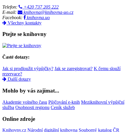
Telefon:
+420 737 205 222
E-mail:
knihovna@knihovna-uo.cz
Facebook:
knihovna.uo
Všechny kontakty
Ptejte se knihovny
Časté dotazy:
Jak si prodloužit výpůjčky?
Jak se zaregistrovat?
K čemu slouží
rezervace?
Další dotazy
Mohlo by vás zajímat...
Akademie volného času
Půjčování e-knih
Meziknihovní výpůjční
služba
Osobnosti regionu
Ceník služeb
Online zdroje
Knihovny.cz
Národní digitální knihovna
Souborný katalog ČR