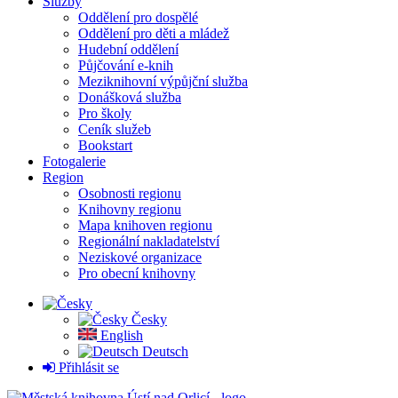
Služby
Oddělení pro dospělé
Oddělení pro děti a mládež
Hudební oddělení
Půjčování e-knih
Meziknihovní výpůjční služba
Donášková služba
Pro školy
Ceník služeb
Bookstart
Fotogalerie
Region
Osobnosti regionu
Knihovny regionu
Mapa knihoven regionu
Regionální nakladatelství
Neziskové organizace
Pro obecní knihovny
Česky
English
Deutsch
Přihlásit se