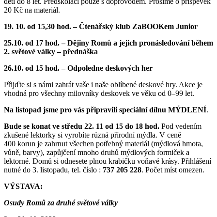
děti do 8 let. Předškoláci pouze s doprovodem. Prosíme o příspěvek
20 Kč na materiál.
19. 10. od 15,30 hod. – Čtenářský klub ZaBOOKem Junior
25.10. od 17 hod. – Dějiny Romů a jejich pronásledování během
2. světové války – přednáška
26.10. od 15 hod. – Odpoledne deskových her
Přijďte si s námi zahrát vaše i naše oblíbené deskové hry. Akce je
vhodná pro všechny milovníky deskovek ve věku od 0–99 let.
Na listopad jsme pro vás připravili speciální dílnu MÝDLENÍ
.
Bude se konat ve středu 22. 11 od 15 do 18 hod.
Pod vedením
zkušené lektorky si vyrobíte různá přírodní mýdla. V ceně
400 korun je zahrnut všechen potřebný materiál (mýdlová hmota,
vůně, barvy), zapůjčení mnoho druhů mýdlových formiček a
lektorné. Domů si odnesete plnou krabičku voňavé krásy. Přihlášení
nutné do 3. listopadu, tel. číslo :
737 205 228
. Počet míst omezen.
VÝSTAVA:
Osudy Romů za druhé světové války