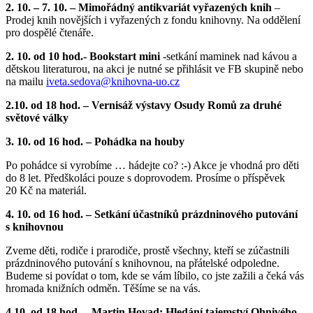
2. 10. – 7. 10. – Mimořádný antikvariát vyřazených knih
–
Prodej knih novějších i vyřazených z fondu knihovny. Na oddělení
pro dospělé čtenáře.
2. 10. od 10 hod.- Bookstart mini
-setkání maminek nad kávou a
dětskou literaturou, na akci je nutné se přihlásit ve FB skupině nebo
na mailu
iveta.sedova@
knihovna-uo.cz
2.10. od 18 hod. – Vernisáž výstavy Osudy Romů za druhé
světové války
3. 10. od 16 hod. – Pohádka na houby
Po pohádce si vyrobíme … hádejte co? :-) Akce je vhodná pro děti
do 8 let. Předškoláci pouze s doprovodem. Prosíme o příspěvek
20 Kč na materiál.
4. 10. od 16 hod. – Setkání účastníků prázdninového putování
s knihovnou
Zveme děti, rodiče i prarodiče, prostě všechny, kteří se zúčastnili
prázdninového putování s knihovnou, na přátelské odpoledne.
Budeme si povídat o tom, kde se vám líbilo, co jste zažili a čeká vás
hromada knižních odměn. Těšíme se na vás.
4.10. od 18 hod. – Martin Hovad: Hledání tajemství Ohnivého