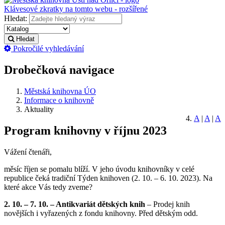
Klávesové zkratky na tomto webu - rozšířené
Hledat:
Hledat
Pokročilé vyhledávání
Drobečková navigace
Městská knihovna ÚO
Informace o knihovně
Aktuality
A
|
A
|
A
Program knihovny v říjnu 2023
Vážení čtenáři,
měsíc říjen se pomalu blíží. V jeho úvodu knihovníky v celé
republice čeká tradiční Týden knihoven (2. 10. – 6. 10. 2023). Na
které akce Vás tedy zveme?
2. 10. – 7. 10. – Antikvariát dětských knih
– Prodej knih
novějších i vyřazených z fondu knihovny. Před dětským odd.