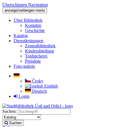
Überschlagen Navigation
anzeige/verbergen menu
Über Bibliothek
Kontakte
Geschichte
Katalog
Dienstleistungen
Zentralbibliothek
Kinderabteilung
Tonbücherei
Preisliste
Foto-galerie
Česky
English
Deutsch
Login
Suchen:
Suchen